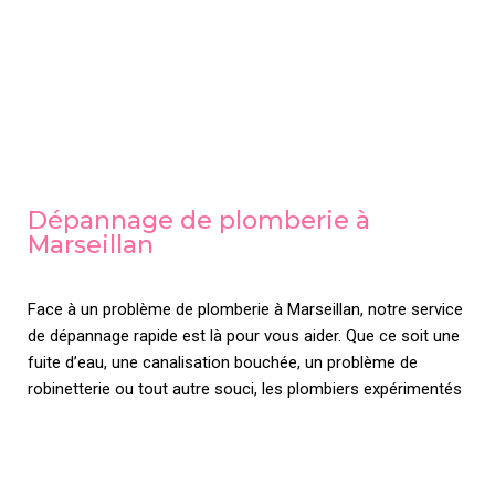
Dépannage de plomberie à
Marseillan
Face à un problème de plomberie à Marseillan, notre service
de dépannage rapide est là pour vous aider. Que ce soit une
fuite d’eau, une canalisation bouchée, un problème de
robinetterie ou tout autre souci, les plombiers expérimentés
3A Rénovation interviennent rapidement pour résoudre vos
problèmes de plomberie. Grâce à notre expertise et à notre
équipement de pointe, nous sommes en mesure d’identifier
rapidement la source du problème et de le réparer